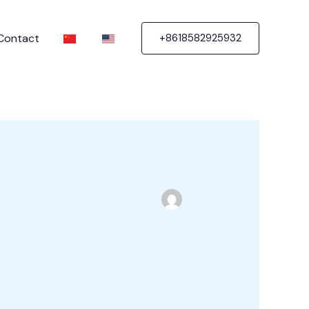
Contact
+8618582925932