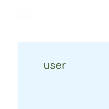
跳
Search
至
for:
内
容
user